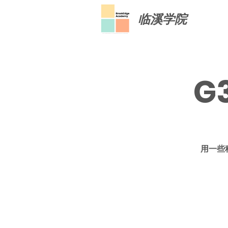
临溪学院
G
用一些