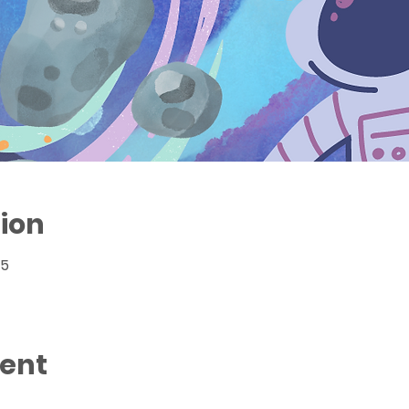
ion
45
vent