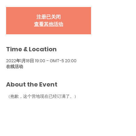
注册已关闭
查看其他活动
Time & Location
2022年1月18日 19:00 – GMT-5 20:00
在线活动
About the Event
（抱歉，这个营地现在已经订满了。） 
本程序旨在培养高中读者- 
在短时间内捕获精确的详细信息，例如
在 1、2 或 3 分钟内，具体取决于所选材
料的长度； and 
领悟和推断字里行间的意思； and 
独立和批判性地思考“困难”的社会问题。 