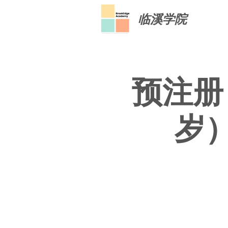
临溪学院
预注册：
岁）