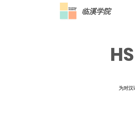
临溪学院
H
为对汉