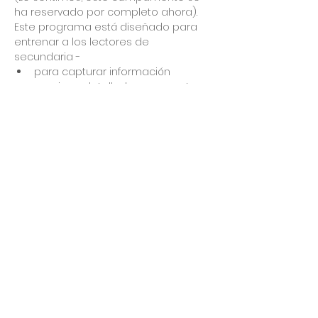
ha reservado por completo ahora). 
Este programa está diseñado para 
entrenar a los lectores de 
secundaria - 
para capturar información 
precisa y detallada en un corto 
período de tiempo, por ejemplo, 
en 1, 2 o 3 minutos, sujeto a la 
duración de los materiales 
elegidos; y 
comprender e inferir el 
significado detrás de las líneas; y 
pensar de manera 
independiente y crítica sobre 
problemas sociales "duros". 
Share This Event