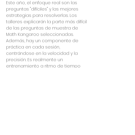
Este año, el enfoque real son las 
preguntas "difíciles" y las mejores 
estrategias para resolverlas. Los 
talleres explicarán la parte más difícil 
de las preguntas de muestra de 
Math Kangaroo seleccionadas. 
Además, hay un componente de 
práctica en cada sesión, 
centrándose en la velocidad y la 
precisión. Es realmente un 
entrenamiento a ritmo de tiempo 
para que los estudiantes hagan 
matemáticas bajo la presión del 
tiempo, sin sacrificar la tasa de 
precisión. 
Cada sesión tiene diferentes 
contenidos para comprender y 
practicar. 
Ideal para estudiantes de Grado 3 y 
Grado 4. 
¡Espero verte en la clase! 