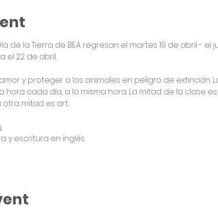
vent
ía de la Tierra de BEA regresan el martes 19 de abril - el j
 el 22 de abril. 
amor y proteger a los animales en peligro de extinción. Lo
a hora cada día, a la misma hora. La mitad de la clase es
 otra mitad es art. 
s
ura y escritura en inglés 
vent